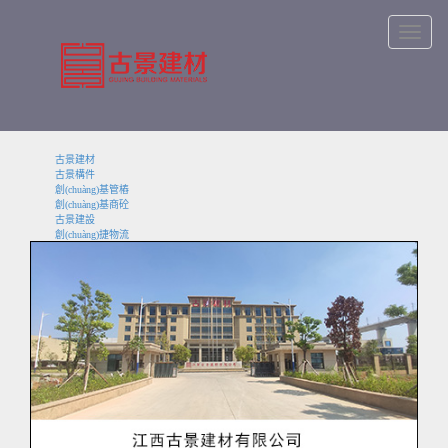
Toggle
navigatio
古景建材
古景構件
創(chuàng)基管樁
創(chuàng)基商砼
古景建設
創(chuàng)捷物流