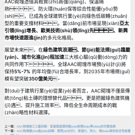
AAC砌塊憑借其輕質(zhì)高強(qiáng)、保溫隔
熱、防火環(huán)保等綜合性能優(yōu)勢
(shì)，已成為全球建筑行業(yè)向綠色低碳轉(zhuǎn)
型的重要支撐材料。當(dāng)前市場呈現(xiàn)
亞太
引領(lǐng)增長、歐美技術(shù)領(lǐng)先、新興
市場快速跟進(jìn)
的多元化格局。
展望未來，在
綠色建筑浪潮、節(jié)能法規(guī)趨嚴
(yán)、城市化進(jìn)程加速
三大核心驅(qū)動(dòng)力的
共同作用下，全球AAC砌塊市場預(yù)計(jì)將
保持
5%-7%
的年均復(fù)合增長率，到2035年市場規(guī)
模有望突破
350億美元
。
對(duì)于建筑行業(yè)從業(yè)者而言，AAC砌塊不僅是傳
統(tǒng)粘土磚的理想替代品，更是把握綠色建筑機
(jī)遇、提升施工效率、降低全生命周期成本的戰
(zhàn)略性材料選擇。
上一篇：
AAC砌塊施工工藝詳解：從基層處理到驗(yàn)收標(biāo)準(zhǔn)的完整指南
下一篇：
AAC砌塊優(yōu)點(diǎn)詳解：輕質(zhì)、保溫、防火、環(huán)保的綜合性能優