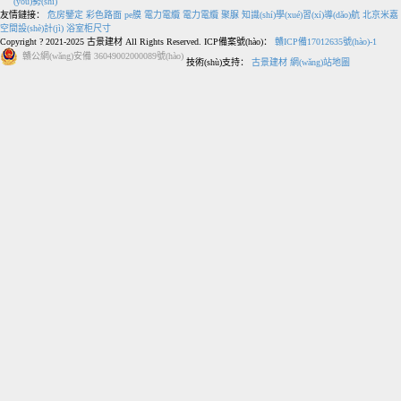
(yōu)勢(shì)
友情鏈接：
危房鑒定
彩色路面
pe膜
電力電纜
電力電纜
聚脲
知識(shí)學(xué)習(xí)導(dǎo)航
北京米嘉
空間設(shè)計(jì)
浴室柜尺寸
Copyright ? 2021-2025 古景建材 All Rights Reserved. ICP備案號(hào)：
贛ICP備17012635號(hào)-1
贛公網(wǎng)安備 36049002000089號(hào)
技術(shù)支持：
古景建材
網(wǎng)站地圖