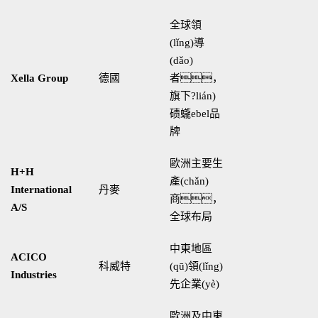
全球領
(lǐng)導
(dǎo)
Xella Group
德國
者，
旗下?lián)
碛蠬ebel品
牌
歐洲主要生
H+H
產(chǎn)
International
丹麥
商，
A/S
全球布局
中東地區
ACICO
科威特
(qū)領(lǐng)
Industries
先企業(yè)
歐洲及中東