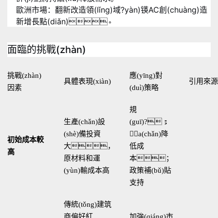
歐洲市場：翻新改造領(lǐng)域?yàn)锳AC創(chuàng)造
新增長點(diǎn)
。
面臨的挑戰(zhàn)
挑戰(zhàn)
應(yīng)對
具體表現(xiàn)
引用來源
因素
(duì)策略
規
生產(chǎn)設
(guī)?；
(shè)備投資
a(chǎn)降
初始成本較
大，
低成
高
原材料和運
本；
(yùn)輸成本高
政策補(bǔ)貼
支持
傳統(tǒng)建筑
商偏好紅
加強(qiáng)市