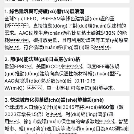
1. 綠色建筑與可持續(xù)發(fā)展浪潮
全球?qū)EED、BREEAM等綠色建筑認(rèn)證的重
視，直接拉動(dòng)了對(duì)環(huán)保建材的
需求
。AAC砌塊生產(chǎn)過程比紅粘土磚
減少30%
的能
耗，碳排放更低，且可利用粉煤灰等工業(yè)廢棄
物，符合循環(huán)經(jīng)濟(jì)理念
。
2. 節(jié)能法規(guī)日益嚴(yán)格
歐盟EPBD、美國IGCC、印度BEE等法規
(guī)推動(dòng)建筑向高保溫性能材料轉(zhuǎn)型。
AAC砌塊導(dǎo)熱系數(shù)低（0.11-0.16
W/(m·K)），單一材料即可滿足節(jié)能要求
。
3. 快速城市化與基礎(chǔ)設(shè)施建設(shè)
全球城市人口預(yù)計(jì)到2045年將達(dá)到
60億
（較
2023年增長1.5倍），對(duì)經(jīng)濟(jì)適
用、節(jié)能環(huán)保住房的需求激增
。智慧
城市、經(jīng)濟(jì)適用房等政府項(xiàng)目為AAC砌塊創