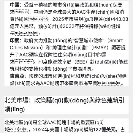
中國
：受益于積極的城市發(fā)展政策和環(huán)保要
求，中國仍是全球最大的AAC生產(chǎn)國和消
費(fèi)國。2025年市場規(guī)模達(dá)443.03
億元人民幣，預(yù)計(jì)2032年將保持穩(wěn)健增
長
。
印度
：政府大力推動(dòng)的“智慧城市使命”（Smart
Cities Mission）和“總理住房計(jì)劃”（PMAY）顯著提
升了AAC砌塊在保障性住房項(xiàng)目中的需
求
。印度能源效率局（BEE）對(duì)節(jié)能建
筑材料的支持也推動(dòng)了市場增長
。
東南亞
：快速的城市化進(jìn)程和基礎(chǔ)設(shè)施建
設(shè)需求為AAC砌塊帶來廣闊市場空間。
北美市場：政策驅(qū)動(dòng)與綠色建筑引
領(lǐng)
北美地區(qū)是全球AAC砌塊市場的重要區(qū)
域，2024年美國市場規(guī)模約
127億美元
，占