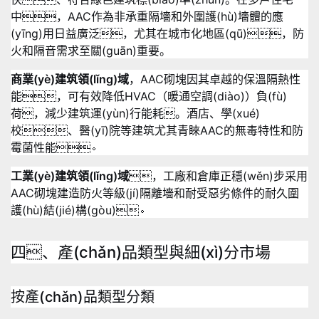
中，AAC作為非承重隔墻和外圍護(hù)墻體的應
(yīng)用日益廣泛，尤其在城市化地區(qū)，防
火和隔音需求至關(guān)重要
。
商業(yè)建筑領(lǐng)域
，AAC砌塊因其卓越的保溫隔熱性
能，可有效降低HVAC（暖通空調(diào)）負(fù)
荷，減少建筑運(yùn)行能耗
。酒店、學(xué)
校、醫(yī)院等建筑尤其青睞AAC的無毒特性和防
霉菌性能
。
工業(yè)建筑領(lǐng)域
，工廠和倉庫正穩(wěn)步采用
AAC砌塊建造防火等級(jí)隔離墻和耐受惡劣條件的耐久圍
護(hù)結(jié)構(gòu)
。
四、產(chǎn)品類型與細(xì)分市場
按產(chǎn)品類型分類