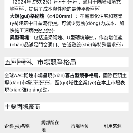
（2024年占
57.2%
），適用于隔墻和填充
墻，提供了成本與性能的最佳平衡
。
大規(guī)格砌塊（≥400mm）
：在城市化住宅和商業
(yè)建筑中日益流行，可減少勞動(dòng)力成本、加
快施工速度
。
異型砌塊
：包括過梁砌塊、U型砌塊等，作為增值產
(chǎn)品滿足門窗洞口、管道敷設(shè)等特殊需求
。
五、市場競爭格局
全球AAC砌塊市場呈現(xiàn)
寡占型競爭格局
，國際巨頭主
導(dǎo)市場，區(qū)域性企業(yè)在本土市場表
現(xiàn)強(qiáng)勁。
主要國際廠商
總部所在
企業(yè)名稱
市場地位
引用來源
地