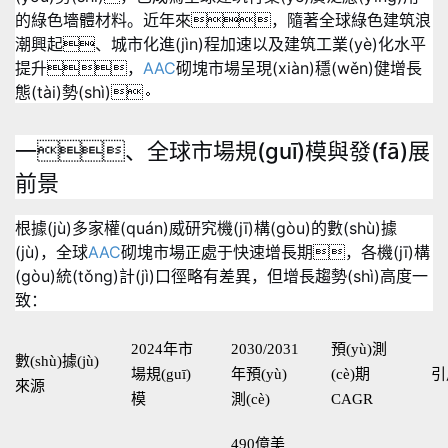
的綠色墻體材料。近年來，隨著全球綠色建筑浪
潮興起、城市化進(jìn)程加速以及建筑工業(yè)化水平
提升，
AAC
砌塊市場呈現(xiàn)穩(wěn)健增長
態(tài)勢(shì)。
一、全球市場規(guī)模與發(fā)展
前景
根據(jù)多家權(quán)威研究機(jī)構(gòu)的數(shù)據
(jù)，全球
AAC
砌塊市場正處于快速增長期，各機(jī)構
(gòu)統(tǒng)計(jì)口徑略有差異，但增長趨勢(shì)高度一
致：
2024年市
2030/2031
預(yù)測
數(shù)據(jù)
場規(guī)
年預(yù)
(cè)期
引
來源
模
測(cè)
CAGR
490億美