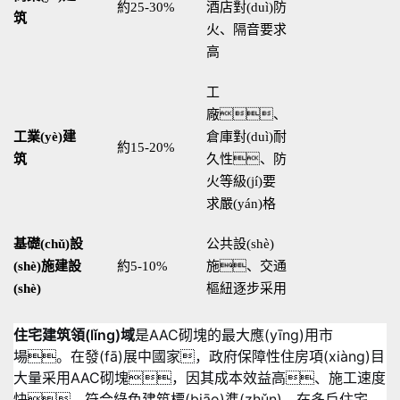
約25-30%
酒店對(duì)防
筑
火、隔音要求
高
工
廠、
工業(yè)建
倉庫對(duì)耐
約15-20%
筑
久性、防
火等級(jí)要
求嚴(yán)格
基礎(chǔ)設
公共設(shè)
(shè)施建設
約5-10%
施、交通
(shè)
樞紐逐步采用
住宅建筑領(lǐng)域
是AAC砌塊的最大應(yīng)用市
場。在發(fā)展中國家，政府保障性住房項(xiàng)目
大量采用AAC砌塊，因其成本效益高、施工速度
快、符合綠色建筑標(biāo)準(zhǔn)
。在多戶住宅