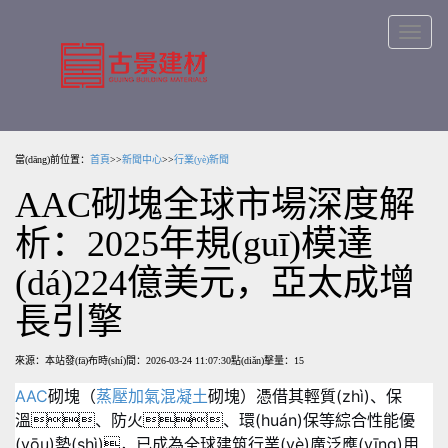
Toggle
navigatio
當(dāng)前位置：
首頁
>>
新聞中心
>>
行業(yè)新聞
AAC砌塊全球市場深度解
析：2025年規(guī)模達
(dá)224億美元，亞太成增
長引擎
來源：本站
發(fā)布時(shí)間：2026-03-24 11:07:30
點(diǎn)擊量：15
AAC
砌塊（
蒸壓加氣混凝土
砌塊）憑借其輕質(zhì)、保
溫、防火、環(huán)保等綜合性能優
(yōu)勢(shì)，已成為全球建筑行業(yè)廣泛應(yīng)用