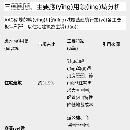
三、主要應(yīng)用領(lǐng)域分析
AAC砌塊的應(yīng)用領(lǐng)域覆蓋建筑行業(yè)各主要
板塊，以住宅建筑為主導(dǎo)：
應(yīng)用領
主要特點
市場占比
引用來源
(lǐng)域
(diǎn)
對(duì)經
(jīng)濟(jì)適
用房、節
住宅建筑
約51.5%
(jié)能住宅需
求大；
輕質(zhì)特性
降低地基成本
辦公樓、商
場、
商業(yè)建