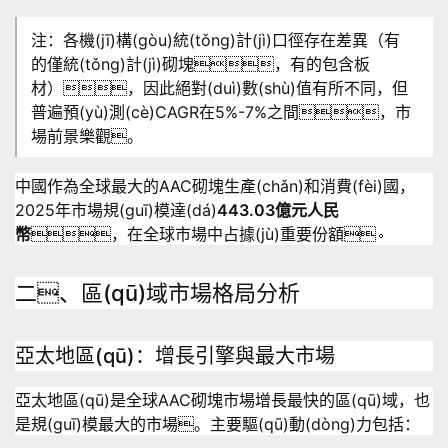
注：各機(jī)構(gòu)統(tǒng)計(jì)口徑存在差異（有
的僅統(tǒng)計(jì)砌塊，有的包含板
材），因此絕對(duì)數(shù)值有所不同，但
普遍預(yù)測(cè)CAGR在5%-7%之間，市
場前景樂觀。
中國作為全球最大的AAC砌塊生產(chǎn)和消費(fèi)國，
2025年市場規(guī)模達(dá)
443.03億元人民
幣
，在全球市場中占據(jù)重要份額
。
二、區(qū)域市場格局分析
亞太地區(qū)：增長引擎與最大市場
亞太地區(qū)是全球AAC砌塊市場增長最快的區(qū)域，也
是規(guī)模最大的市場
。主要驅(qū)動(dòng)力包括：