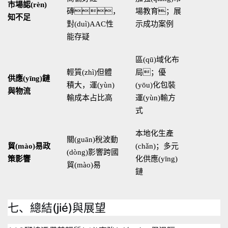
市場認(rèn)
磚，
場教育；展
知不足
對(duì)AAC性
示成功案例
能存疑
區(qū)域化布
輕質(zhì)但體
局；優
供應(yīng)鏈
積大，運(yùn)
(yōu)化包裝
與物流
輸成本占比高
運(yùn)輸方
式
本地化生產
關(guān)稅波動
貿(mào)易政
(chǎn)；多元
(dòng)影響跨國
策影響
化供應(yīng)
貿(mào)易
鏈
七、總結(jié)與展望