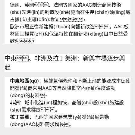
德國、英國、法國等國家的AAC制造商因技術
(shù)先進(jìn)的制造設(shè)施而在生產(chǎn)領(lǐng)域
占據(jù)主導(dǎo)地位
。
歐洲市場正從新建轉(zhuǎn)向翻新改造，AAC板
材因其輕質(zhì)和保溫特性在翻新項(xiàng)目中日益受
歡迎
。
中東、非洲及拉丁美洲：新興市場逐步興
起
中東地區(qū)
：極端氣候條件和不斷上漲的能源成本促使
開發(fā)商采用AAC等自然降低室內(nèi)溫度波動
(dòng)的材料
。
非洲
：城市化進(jìn)程加快，基礎(chǔ)設(shè)施建設
(shè)需求釋放。
拉丁美洲
：巴西等國家建筑業(yè)發(fā)展帶動
(dòng)AAC材料需求增長。