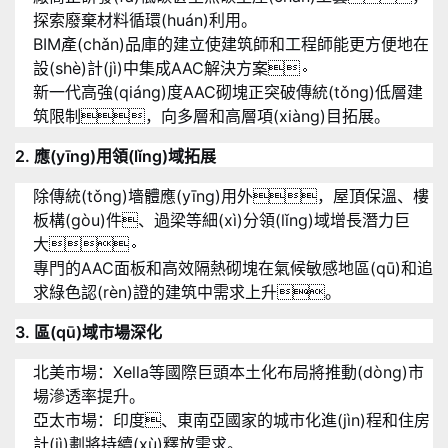
探索廢棄材料循環(huán)利用
。
BIM產(chǎn)品庫的建立使建筑師和工程師能更方便地在
設(shè)計(jì)中集成AAC解決方案
。
新一代高強(qiáng)度AAC砌塊正突破傳統(tǒng)低層建
筑限制，向多層和高層項(xiàng)目拓展
。
2. 應(yīng)用領(lǐng)域拓展
除傳統(tǒng)墻體應(yīng)用外，屋頂保溫、樓
板構(gòu)件、過梁等細(xì)分領(lǐng)域增長潛力巨
大
。
專門的AAC面板和高效隔熱砌塊在氣候敏感地區(qū)和追
求綠色認(rèn)證的建筑中需求上升。
3. 區(qū)域市場深化
北美市場：Xella等國際巨頭本土化布局將推動(dòng)市
場滲透率提升
。
亞太市場：印度、東南亞國家的城市化進(jìn)程和住房
計(jì)劃將持續(xù)釋放需求
。