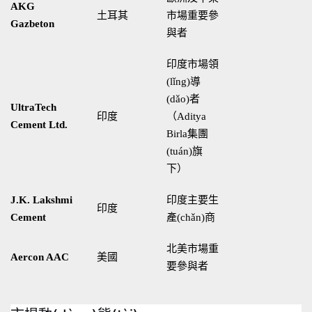
AKG
土耳其
市場重要參
Gazbeton
與者
印度市場領
(lǐng)導
(dǎo)者
UltraTech
印度
（Aditya
Cement Ltd.
Birla集團
(tuán)旗
下）
J.K. Lakshmi
印度主要生
印度
Cement
產(chǎn)商
北美市場重
Aercon AAC
美國
要參與者