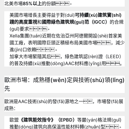
北美市場
85%以上
的份額
。
美國市場增長主要得益于對(duì)
可持續(xù)建筑實(shí)
踐的高度重視
和
國際綠色建筑規(guī)范（IGCC）
的合規
(guī)要求
。
Xella集團(tuán)近期在佐治亞州阿德爾開設(shè)首家美
國工廠，表明國際巨頭正積極布局美國市場，減少
進(jìn)口依賴
。
加拿大市場緊隨其后，綠色建筑認(rèn)證（LEED）
的普及持續(xù)推動(dòng)AAC材料應(yīng)用。
歐洲市場：成熟穩(wěn)定與技術(shù)領(lǐng)
先
歐洲是AAC技術(shù)的發(fā)源地之一，市場發(fā)展
成熟：
歐盟
《建筑能效指令》（EPBD）
等嚴(yán)格法規(guī)
推動(dòng)建筑向高保溫性能材料轉(zhuǎn)型
。