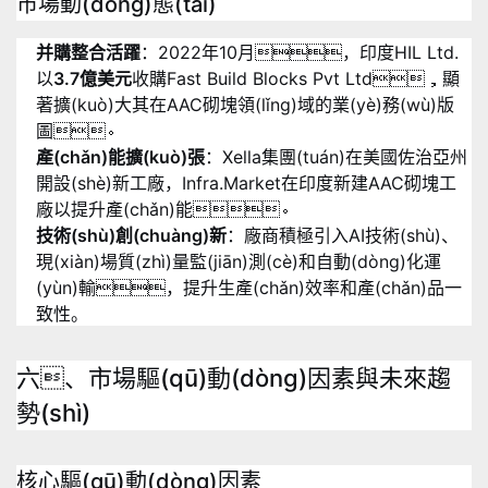
市場動(dòng)態(tài)
并購整合活躍
：2022年10月，印度HIL Ltd.
以
3.7億美元
收購Fast Build Blocks Pvt Ltd，顯
著擴(kuò)大其在AAC砌塊領(lǐng)域的業(yè)務(wù)版
圖
。
產(chǎn)能擴(kuò)張
：Xella集團(tuán)在美國佐治亞州
開設(shè)新工廠，Infra.Market在印度新建AAC砌塊工
廠以提升產(chǎn)能
。
技術(shù)創(chuàng)新
：廠商積極引入AI技術(shù)、
現(xiàn)場質(zhì)量監(jiān)測(cè)和自動(dòng)化運
(yùn)輸，提升生產(chǎn)效率和產(chǎn)品一
致性
。
六、市場驅(qū)動(dòng)因素與未來趨
勢(shì)
核心驅(qū)動(dòng)因素