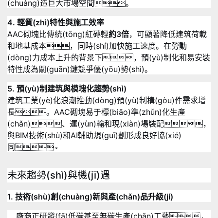
(chuàng)造巨大市場空間。
4. 輕質(zhì)特性與施工效率
AAC砌塊比傳統(tǒng)紅磚輕
約3倍
，可顯著降低建筑荷載
和地基成本，同時(shí)加快施工速度
。在勞動
(dòng)力成本上升的背景下，預(yù)制化和易安裝
特性成為關(guān)鍵競爭優(yōu)勢(shì)。
5. 預(yù)制建筑與模塊化趨勢(shì)
建筑工業(yè)化浪潮推動(dòng)預(yù)制構(gòu)件需求增
長。AAC砌塊易于標(biāo)準(zhǔn)化生產
(chǎn)、運(yùn)輸和現(xiàn)場裝配，
與BIM技術(shù)和AI輔助規(guī)劃形成良好協(xié)
同
。
未來趨勢(shì)與機(jī)遇
1. 技術(shù)創(chuàng)新與產(chǎn)品升級(jí)
廠商正研發(fā)低碳甚至無碳生產(chǎn)工藝，